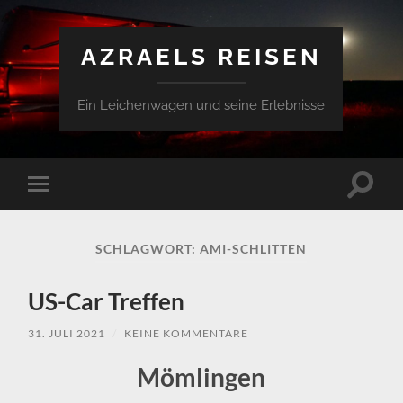
AZRAELS REISEN
Ein Leichenwagen und seine Erlebnisse
Suchfe
Mobile-
ein-/a
Menü
ein-/ausblenden
SCHLAGWORT:
AMI-SCHLITTEN
US-Car Treffen
31. JULI 2021
/
KEINE KOMMENTARE
Mömlingen