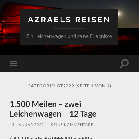
AZRAELS REISEN
Ein Leichenwagen und seine Erlebnisse
Suchfe
Mobile-
ein-/a
Menü
ein-/ausblenden
KATEGORIE:
GT2022
(SEITE 1 VON 2)
1.500 Meilen – zwei
Leichenwagen – 12 Tage
15. JANUAR 2023
/
KEINE KOMMENTARE