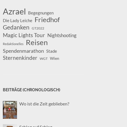
Azrael
Begegnungen
Friedhof
Die Lady Leiche
Gedanken
GT2022
Magic Lights Tour
Nightshooting
Reisen
Redaktionelles
Spendenmarathon
Stade
Sternenkinder
Wien
WGT
BEITRÄGE (CHRONOLOGISCH)
Wo ist die Zeit geblieben?
Schlag auf Schlag