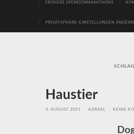
FRÜHERE SPENDENMARATHONS
KO
PRIVATSPHÄRE-EINSTELLUNGEN ÄNDERN
SCHLA
Haustier
3. AUGUST 2021
/
AZRAEL
/
KEINE K
Dog