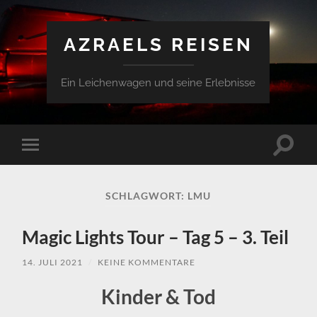
AZRAELS REISEN
Ein Leichenwagen und seine Erlebnisse
Suchfe
Mobile-
ein-/a
Menü
ein-/ausblenden
SCHLAGWORT:
LMU
Magic Lights Tour – Tag 5 – 3. Teil
14. JULI 2021
/
KEINE KOMMENTARE
Kinder & Tod