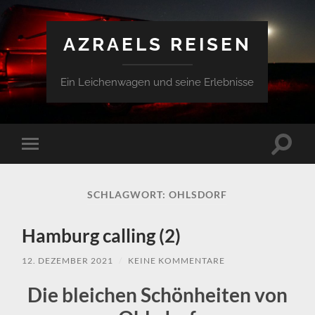
AZRAELS REISEN
Ein Leichenwagen und seine Erlebnisse
Suchfe
Mobile-
ein-/a
Menü
ein-/ausblenden
SCHLAGWORT:
OHLSDORF
Hamburg calling (2)
12. DEZEMBER 2021
/
KEINE KOMMENTARE
Die bleichen Schönheiten von