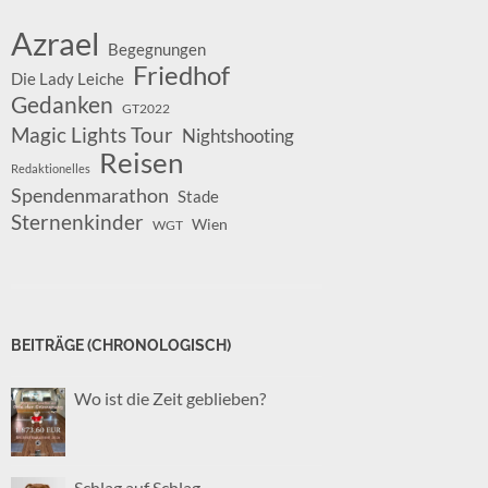
Azrael
Begegnungen
Friedhof
Die Lady Leiche
Gedanken
GT2022
Magic Lights Tour
Nightshooting
Reisen
Redaktionelles
Spendenmarathon
Stade
Sternenkinder
Wien
WGT
BEITRÄGE (CHRONOLOGISCH)
Wo ist die Zeit geblieben?
Schlag auf Schlag