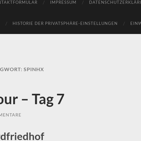
NTAKTFORMULAR
IMPRESSUM
DATENSCHUTZERKLÄR
HISTORIE DER PRIVATSPHÄRE-EINSTELLUNGEN
EIN
AGWORT:
SPINHX
our – Tag 7
MENTARE
dfriedhof