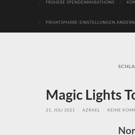
FRÜHERE SPENDENMARATHONS
KO
PRIVATSPHÄRE-EINSTELLUNGEN ÄNDERN
SCHL
Magic Lights T
21. JULI 2021
/
AZRAEL
/
KEINE KOM
Nor