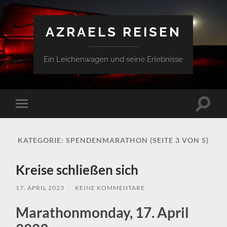
AZRAELS REISEN
Ein Leichenwagen und seine Erlebnisse
Suchfe
Mobile-
ein-/a
Menü
ein-/ausblenden
KATEGORIE:
SPENDENMARATHON
(SEITE 3 VON 5)
Kreise schließen sich
17. APRIL 2023
/
KEINE KOMMENTARE
Marathonmonday, 17. April