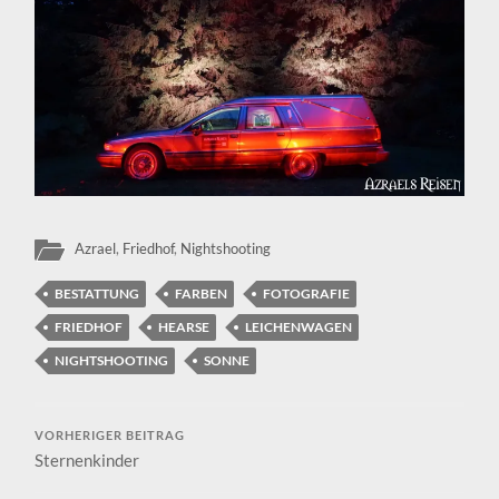
Azrael
,
Friedhof
,
Nightshooting
BESTATTUNG
FARBEN
FOTOGRAFIE
FRIEDHOF
HEARSE
LEICHENWAGEN
NIGHTSHOOTING
SONNE
VORHERIGER BEITRAG
Sternenkinder