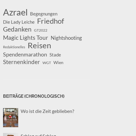
Azrael
Begegnungen
Friedhof
Die Lady Leiche
Gedanken
GT2022
Magic Lights Tour
Nightshooting
Reisen
Redaktionelles
Spendenmarathon
Stade
Sternenkinder
Wien
WGT
BEITRÄGE (CHRONOLOGISCH)
Wo ist die Zeit geblieben?
Schlag auf Schlag