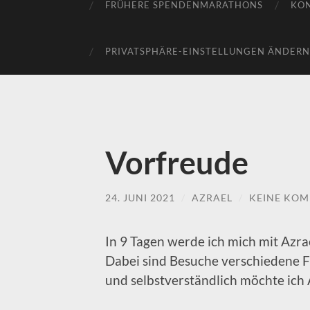
FRÜHERE SPENDENMARATHONS
KO
PRIVATSPHÄRE-EINSTELLUNGEN ÄNDERN
Vorfreude
24. JUNI 2021
/
AZRAEL
/
KEINE KO
In 9 Tagen werde ich mich mit Azra
Dabei sind Besuche verschiedene Fr
und selbstverständlich möchte ich 