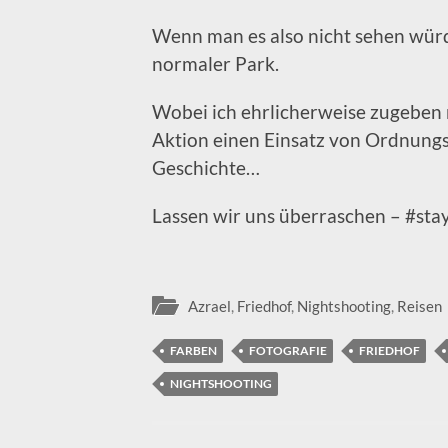
Wenn man es also nicht sehen würd
normaler Park.
Wobei ich ehrlicherweise zugeben m
Aktion einen Einsatz von Ordnungsk
Geschichte…
Lassen wir uns überraschen – #sta
Azrael
,
Friedhof
,
Nightshooting
,
Reisen
FARBEN
FOTOGRAFIE
FRIEDHOF
NIGHTSHOOTING