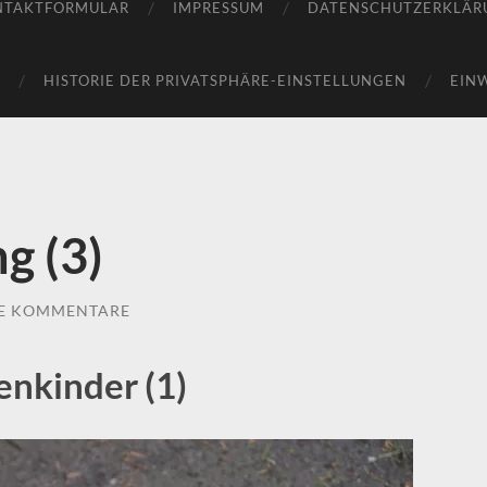
NTAKTFORMULAR
IMPRESSUM
DATENSCHUTZERKLÄR
HISTORIE DER PRIVATSPHÄRE-EINSTELLUNGEN
EIN
g (3)
E KOMMENTARE
enkinder (1)