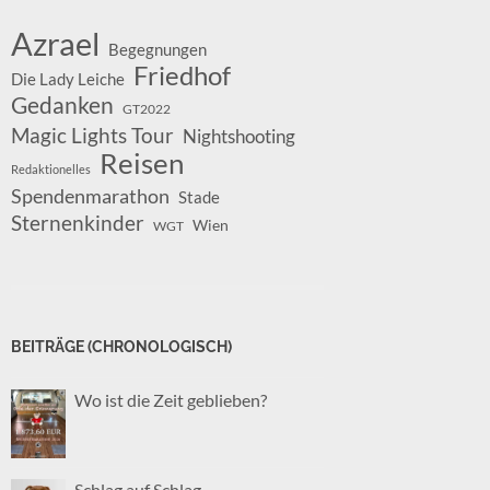
Azrael
Begegnungen
Friedhof
Die Lady Leiche
Gedanken
GT2022
Magic Lights Tour
Nightshooting
Reisen
Redaktionelles
Spendenmarathon
Stade
Sternenkinder
Wien
WGT
BEITRÄGE (CHRONOLOGISCH)
Wo ist die Zeit geblieben?
Schlag auf Schlag