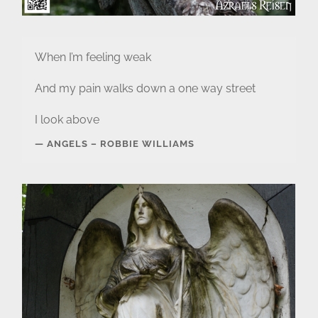
When I’m feeling weak
And my pain walks down a one way street
I look above
ANGELS – ROBBIE WILLIAMS