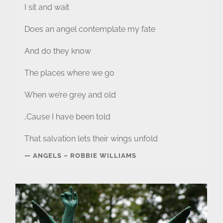
I sit and wait
Does an angel contemplate my fate
And do they know
The places where we go
When we’re grey and old
‚Cause I have been told
That salvation lets their wings unfold
ANGELS – ROBBIE WILLIAMS