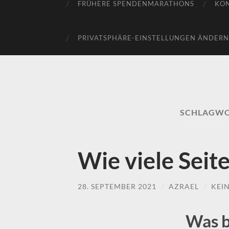
FRÜHERE SPENDENMARATHONS
KO
PRIVATSPHÄRE-EINSTELLUNGEN ÄNDERN
SCHLAGWO
Wie viele Seit
28. SEPTEMBER 2021
/
AZRAEL
/
KEI
Was b