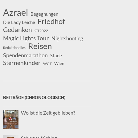
Azrael
Begegnungen
Friedhof
Die Lady Leiche
Gedanken
GT2022
Magic Lights Tour
Nightshooting
Reisen
Redaktionelles
Spendenmarathon
Stade
Sternenkinder
Wien
WGT
BEITRÄGE (CHRONOLOGISCH)
Wo ist die Zeit geblieben?
Schlag auf Schlag